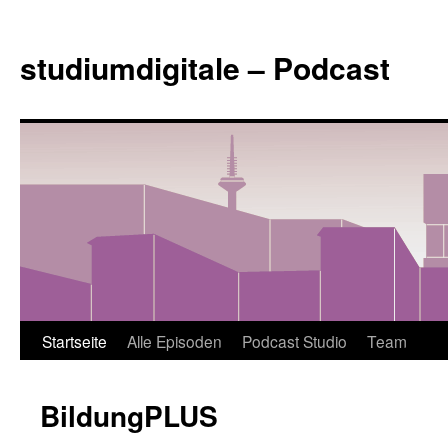
Zum
Inhalt
studiumdigitale – Podcast
springen
Startseite
Alle Episoden
Podcast Studio
Team
BildungPLUS