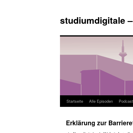
Zum
Inhalt
studiumdigitale 
springen
Startseite
Alle Episoden
Podcast
Erklärung zur Barriere