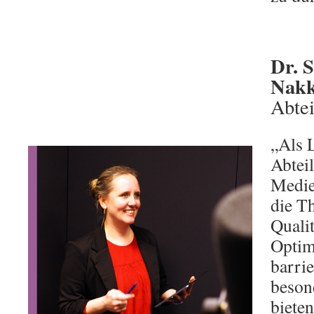
Dr. 
Nakk
Abtei
„Als L
Abtei
Medie
die T
Quali
Optim
barri
beson
biete