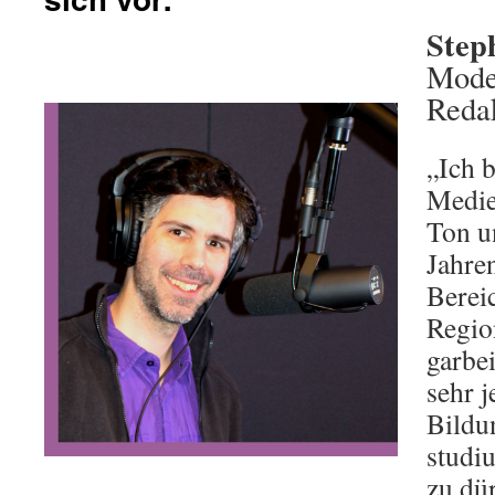
Step
Moder
Reda
„Ich b
Medie
Ton un
Jahre
Berei
Regio
garbei
sehr j
Bild
studi
zu dü